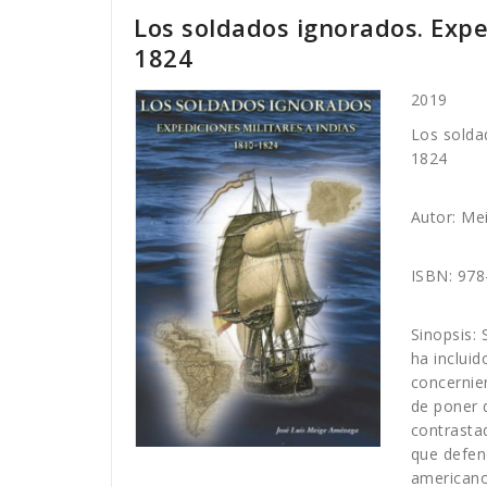
Los soldados ignorados. Expe
1824
2019
Los solda
1824
Autor: Me
ISBN: 978
Sinopsis: 
ha inclui
concernie
de poner 
contrasta
que defend
americano 